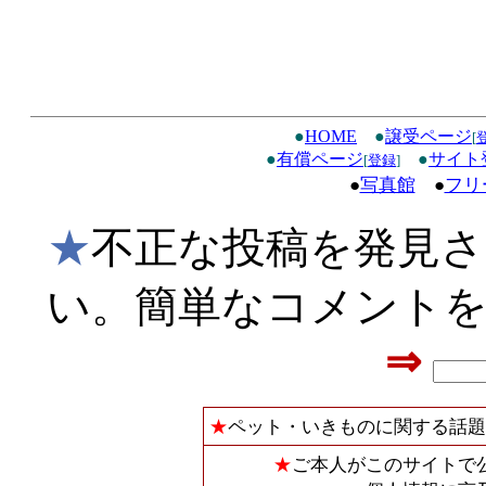
●
HOME
●
譲受ページ
[
●
有償ページ
●
サイト
[
登録
]
●
写真館
●
フリ
★
不正な投稿を発見
い。簡単なコメント
⇒
★
ペット・いきものに関する話題
★
ご本人がこのサイトで