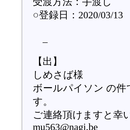
受渡方法：手渡し
○登録日：2020/03/13
_
【出】
しめさば様
ボールパイソン の
す。
ご連絡頂けますと幸
mu563@nagi.be