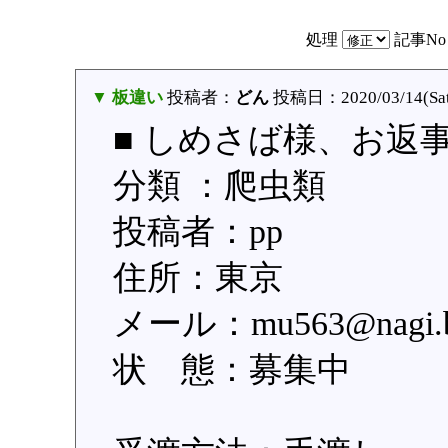
処理
記事N
▼ 板違い
投稿者：
どん
投稿日：2020/03/14(Sat
■ しめさば様、お返
分類 ：爬虫類
投稿者：pp
住所：東京
メール：mu563@na
状 態：募集中