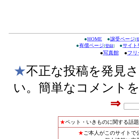
●
HOME
●
譲受ページ
[
●
有償ページ
●
サイト
[
登録
]
●
写真館
●
フリ
★
不正な投稿を発見
い。簡単なコメント
⇒
★
ペット・いきものに関する話題
★
ご本人がこのサイトで