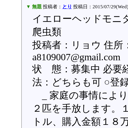
▼ 無題
投稿者：
とり
投稿日：2015/07/29(Wed)
イエローヘッドモニター
爬虫類
投稿者：リョウ 住所
a8109007@gmail
状 態：募集中 必要
法：どちらも可 ○登録日：
_ 家庭の事情によ
２匹を手放します。
トル、購入金額１８