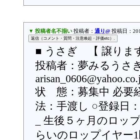
▼ 投稿者名不揃い
投稿者：
通り@
投稿日：2015/
■ うさぎ 【 譲りま
投稿者：夢みるうさぎ
arisan_0606@yaho
状 態：募集中 必要
法：手渡し ○登録日：201
_ 生後５ヶ月のロッ
らいのロップイヤー1