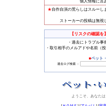
個人情報に言
★
自作自演の荒らしはスルーし
ストーカーの投稿は無視
【リスクの確認を
・過去にトラブル事
・取引相手のメルアドや名前（投
■
ペット
過去ログ検索 ：
ようこそ、あなたは
[
ＨＯＭＥ
] [
アルバム
] [
留