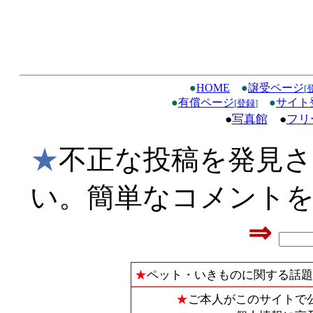
●
HOME
●
譲受ページ
[
●
有償ページ
●
サイト
[
登録
]
●
写真館
●
フリ
★
不正な投稿を発見
い。簡単なコメント
⇒
★
ペット・いきものに関する話題
★
ご本人がこのサイトで