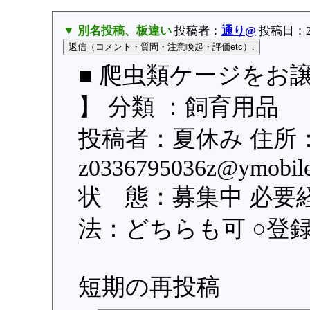
▼ 別名投稿、板違い
投稿者：
通り@
投稿日：2016
■ 爬虫類ケージをお
】 分類 ：飼育用品
投稿者：夏休み 住所
z0336795036z@ymo
状 態：募集中 必要
法：どちらも可 ○登録日：
短期の再投稿