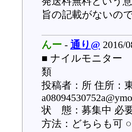
発送料無料という
旨の記載がないの
んー
-
通り@
2016/08
■ ナイルモニター 
類
投稿者：所 住所：
a08094530752a@y
状 態：募集中 必
方法：どちらも可 ○登録