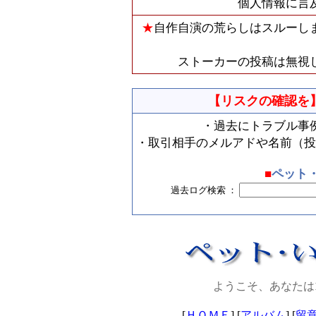
個人情報に言
★
自作自演の荒らしはスルーし
ストーカーの投稿は無視
【リスクの確認を
・過去にトラブル事
・取引相手のメルアドや名前（投
■
ペット
過去ログ検索 ：
ようこそ、あなたは
[
ＨＯＭＥ
] [
アルバム
] [
留