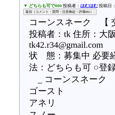
▼ どちらも可で000
投稿者：
はむはむ
投稿日：20
コーンスネーク 【 交
投稿者：tk 住所：大
tk42.r34@gmail.
状 態：募集中 必要
法：どちらも可 ○登録日：
_ コーンスネーク
ゴースト
アネリ
スノー