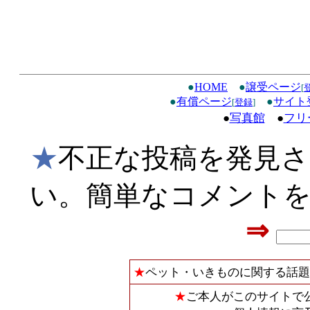
●
HOME
●
譲受ページ
[
●
有償ページ
●
サイト
[
登録
]
●
写真館
●
フリ
★
不正な投稿を発見
い。簡単なコメント
⇒
★
ペット・いきものに関する話題
★
ご本人がこのサイトで