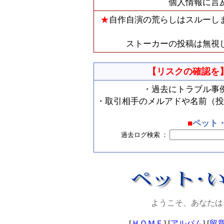
個人情報に言
★
自作自演の荒らしはスルーし
ストーカーの投稿は無視
【リスクの確認を
・過去にトラブル事
・取引相手のメルアドや名前（投
■
ペット
過去ログ検索 ：
ようこそ、あなたは
[
ＨＯＭＥ
] [
アルバム
] [
留