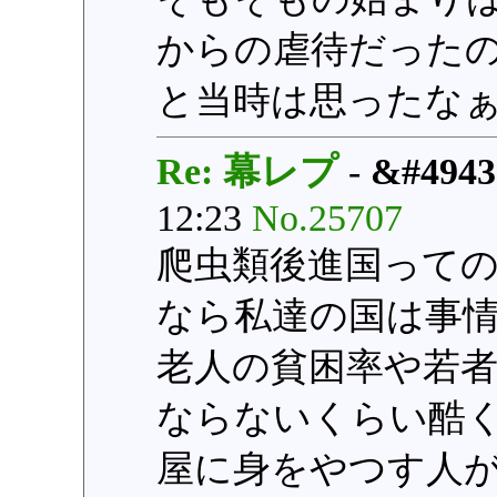
からの虐待だった
と当時は思ったな
Re: 幕レプ
-
&#4943
12:23
No.25707
爬虫類後進国って
なら私達の国は事
老人の貧困率や若
ならないくらい酷
屋に身をやつす人