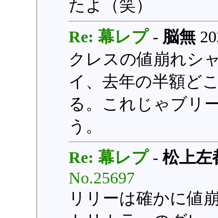
たよ（笑）
Re: 幕レプ
-
脳無
20
クレスの値崩れシ
イ、去年の半額どこ
る。これじゃブリ
う。
Re: 幕レプ
-
松上左
No.25697
リリーは確かに値