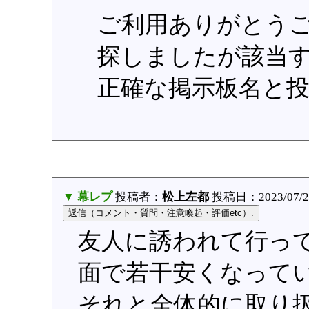
ご利用ありがとう
探しましたが該当
正確な掲示板名と
▼ 幕レプ
投稿者：
松上左都
投稿日：2023/07/22(
友人に誘われて行っ
面で若干安くなって
それと全体的に取り