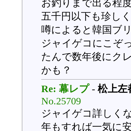
お釣りまで出る程
五千円以下も珍し
噂によると韓国ブ
ジャイゲコにこぞ
たんで数年後にク
かも？
Re: 幕レプ
-
松上左
No.25709
ジャイゲコ詳しくな
年もすれば一気に