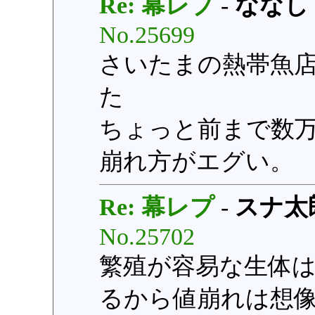
Re: 幕レプ
-
ななし
No.25699
さいたまの熱帯魚店
た
ちょっと前まで数
崩れ方がエグい。
Re: 幕レプ
-
スナ太
No.25702
繁殖が容易な生体
るから値崩れは想