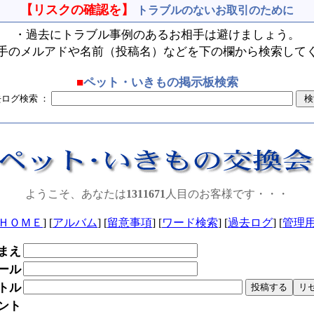
【リスクの確認を】
トラブルのないお取引のために
・過去にトラブル事例のあるお相手は避けましょう。
手のメルアドや名前（投稿名）などを下の欄から検索して
■
ペット・いきもの掲示板検索
去ログ検索 ：
ようこそ、あなたは
1311671
人目のお客様です・・・
ＨＯＭＥ
] [
アルバム
] [
留意事項
] [
ワード検索
] [
過去ログ
] [
管理
まえ
ール
トル
ント