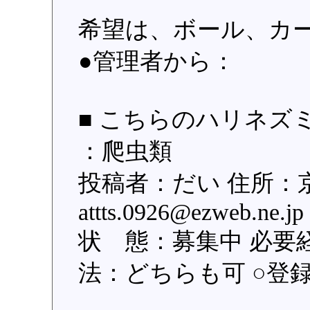
希望は、ボール、カ
●管理者から：
■ こちらのハリネズミ
：爬虫類
投稿者：だい 住所：
attts.0926@ezweb.
状 態：募集中 必要
法：どちらも可 ○登録日：
_