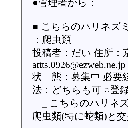
●管理者から：
■ こちらのハリネズミ
：爬虫類
投稿者：だい 住所：
attts.0926@ezweb.
状 態：募集中 必要
法：どちらも可 ○登録日：
_ こちらのハリネ
爬虫類(特に蛇類)と