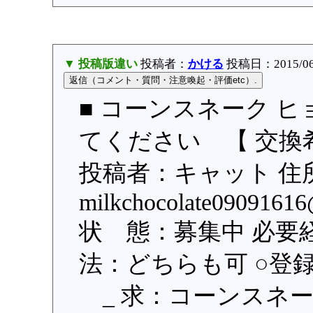
▼ 投稿版違い
投稿者：
かける
投稿日：2015/06/1
■ コーンスネーク 
てください 【 交換希
投稿者：キャット 住
milkchocolate0909
状 態：募集中 必要
法：どちらも可 ○登録日：
_ 求：コーンスネ