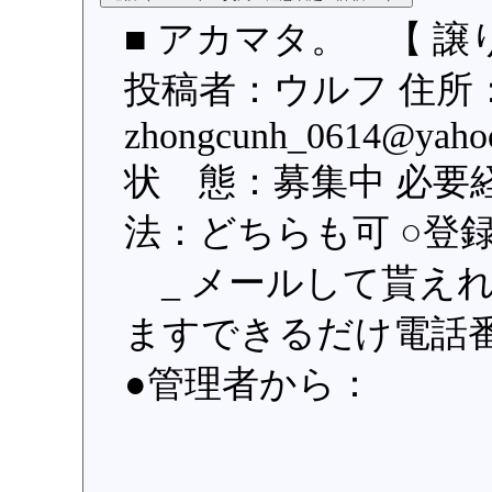
■ アカマタ。 【 譲
投稿者：ウルフ 住所
zhongcunh_0614@y
状 態：募集中 必要
法：どちらも可 ○登録日：
_ メールして貰えれ
ますできるだけ電話
●管理者から：