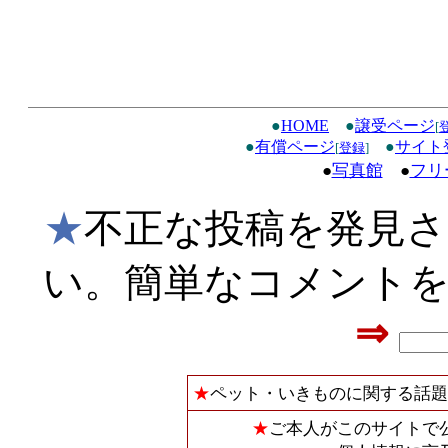
●
HOME
●
譲受ページ
[
●
有償ページ
●
サイト
[
登録
]
●
写真館
●
フリ
★
不正な投稿を発見
い。簡単なコメント
⇒
★
ペット・いきものに関する話題
★
ご本人がこのサイトで