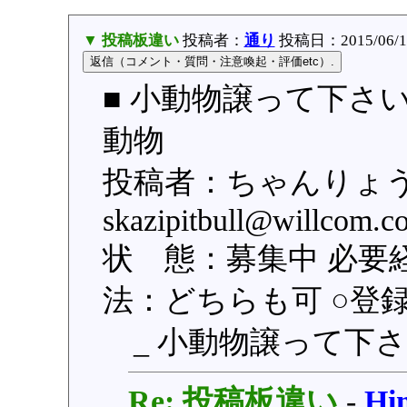
▼ 投稿板違い
投稿者：
通り
投稿日：2015/06/16(
■ 小動物譲って下さい
動物
投稿者：ちゃんりょう
skazipitbull@will
状 態：募集中 必要
法：どちらも可 ○登録日：
_ 小動物譲って下
Re: 投稿板違い
-
H