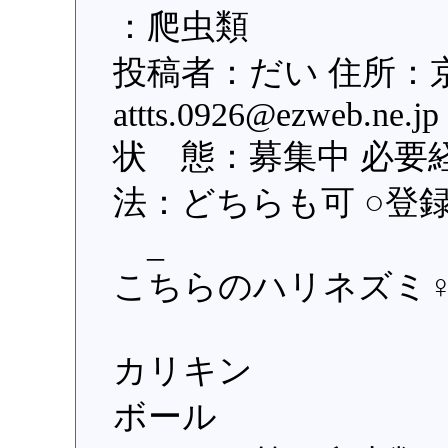
：爬虫類
投稿者：だい 住所：
attts.0926@ezweb.
状 態：募集中 必要
法：どちらも可 ○登録日：
_
こちらのハリネズミ
カリキン
ボール