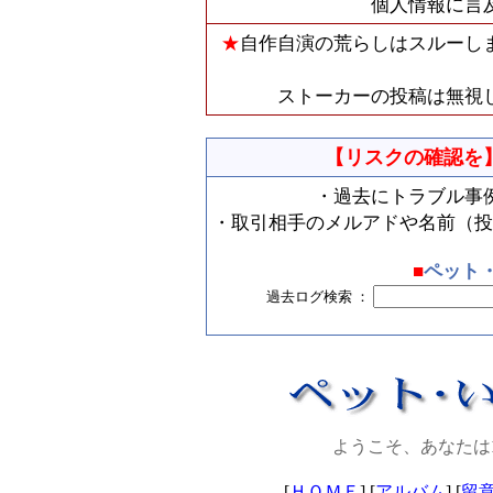
個人情報に言
★
自作自演の荒らしはスルーし
ストーカーの投稿は無視
【リスクの確認を
・過去にトラブル事
・取引相手のメルアドや名前（投
■
ペット
過去ログ検索 ：
ようこそ、あなたは
[
ＨＯＭＥ
] [
アルバム
] [
留