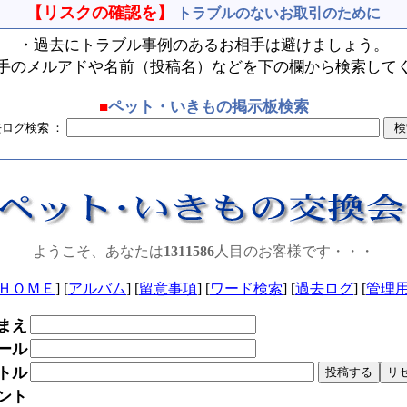
【リスクの確認を】
トラブルのないお取引のために
・過去にトラブル事例のあるお相手は避けましょう。
手のメルアドや名前（投稿名）などを下の欄から検索して
■
ペット・いきもの掲示板検索
去ログ検索 ：
ようこそ、あなたは
1311586
人目のお客様です・・・
ＨＯＭＥ
] [
アルバム
] [
留意事項
] [
ワード検索
] [
過去ログ
] [
管理
まえ
ール
トル
ント