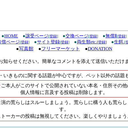
●
HOME
●
譲受ページ
●
交換ページ
●
無償Ⅱ
[
登録
]
[
登録
]
[
登録
]
有償ページ
●
サイト登録
●
両生類etc.
●
生餌.
[
登録
]
[
登録
]
[
登録
]
[
●
写真館
●
フリーマーケット
●
DONATION
お知らせください。簡単なコメントを添えて送信いただけ
・いきものに関する話題が中心ですが、ペット以外の話題
★
ご本人がこのサイトで公開されていない本名・住所その他
個人情報に言及する投稿は削除します。
自演の荒らしはスルーしましょう。荒らしに構う人も荒らし
す。
ストーカーの投稿は無視してください。楽しくやりましょう