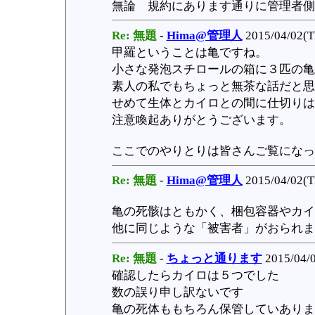
無論 規約にあります通りに管理者側
Re: 無題
-
Hima@管理人
2015/04/02(T
甲羅ということは亀ですね。
小さな発泡スチロールの箱に３匹の亀
素人の私でもちょっと無茶な話だと思
せめて生体とカイロとの間に仕切りは
注意喚起ありがとうございます。
ここでのやりとりは皆さんご覧になっ
Re: 無題
-
Hima@管理人
2015/04/02(T
亀の死骸はともかく、梱包容器やカイ
他に同じような「被害者」がおられま
Re: 無題
-
ちょっと通ります
2015/04/0
確認したらカイロは５つでした
数の誤り申し訳ないです
亀の死体ももちろん保管していありま