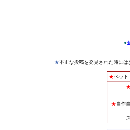
●
★
不正な投稿を発見された時には
★
ペット
★
自作