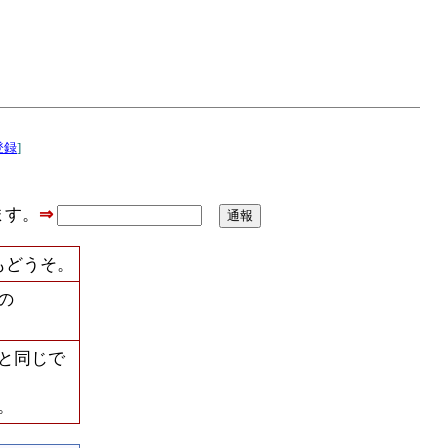
登録
]
ます。
⇒
もどうそ。
の
と同じで
。