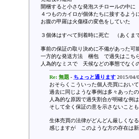
開梱すると小さな発泡スチロールの中に
４つものカイロが個体たちに接するよう
お腹の甲羅は火傷様の変色をしてい
３個体はすべて到着時に死亡 （あくま
事前の保証の取り決めに不備があった可
一方的な発送方法 梱包 で過失はこち
人為的なミスで 天候などの事態でなく
Re: 無題
-
ちょっと通ります
2015/04/0
おそらくこういった個人売買において
過去に同じような事例は多々あったの
人為的な原因で過失割合が明確な例
そして全く保証の意を示さないことも
生体売買の法律がどんどん厳しくなる
感じますが このような方の存在は新