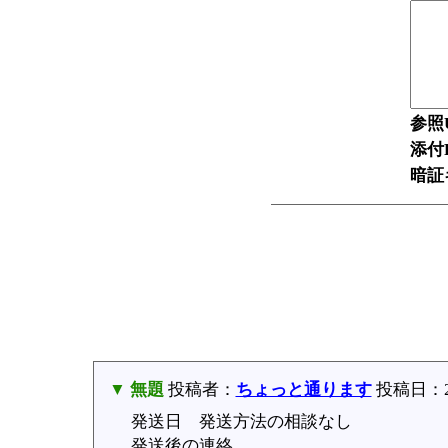
参照
添付F
暗証
▼ 無題
投稿者：
ちょっと通ります
投稿日：201
発送日 発送方法の相談なし
発送後の連絡