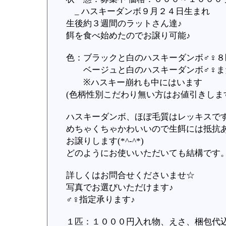
_ ハスキーダンボ９月２４日生まれ
生後約３週間のラットさん達♪
餌を食べ始めたのでお譲り可能♪
色：ブラックと白のハスキーダンボ♂♀８
ベージュと白のハスキーダンボ♂♀ま
※ハスキー崩れも中にはいます
(色柄性別こだわり無い方はお値引きしま
ハスキーダンボ、ほぼ毛質はレッキスで
めちゃくちゃかわいいので生餌には抵抗あ
お譲りします(*^-^*)
どのようにお使いいただいても結構です
詳しくはお問合せくださいませ☆
写真でお選びいただけます♪
♂♀指定承ります♪
１匹：１０００円入れ物、えさ、梱包代