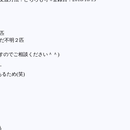
匹
だ不明２匹
すのでご相談ください＾＾)
す
るため(笑)
。
込