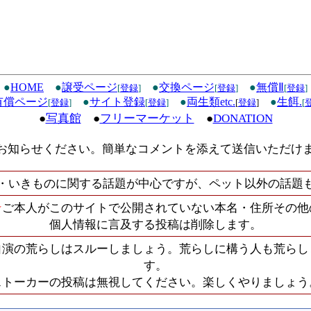
●
HOME
●
譲受ページ
●
交換ページ
●
無償Ⅱ
[
登録
]
[
登録
]
[
登録
]
有償ページ
●
サイト登録
●
両生類etc.
●
生餌.
[
登録
]
[
登録
]
[
登録
]
[
●
写真館
●
フリーマーケット
●
DONATION
お知らせください。簡単なコメントを添えて送信いただけ
・いきものに関する話題が中心ですが、ペット以外の話題
★
ご本人がこのサイトで公開されていない本名・住所その他
個人情報に言及する投稿は削除します。
自演の荒らしはスルーしましょう。荒らしに構う人も荒らし
す。
ストーカーの投稿は無視してください。楽しくやりましょう