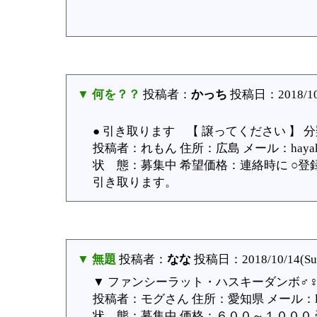
▼ 何を？？
投稿者：
かっち
投稿日：2018/10/
● 引き取ります 【 譲ってください 】 分
投稿者：れもん 住所：広島 メール：hayaka
状 態：募集中 希望価格：連絡時に ○登録日：
引き取ります。
▼ 無題
投稿者：
なな
投稿日：2018/10/14(Sun
▼ ファンシーラット・ハスキーダンボ♂♀
投稿者：モグさん 住所：愛知県 メール：lov
状 態：募集中 価格：６００～１０００ 受渡