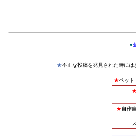
●
★
不正な投稿を発見された時には
★
ペット
★
自作