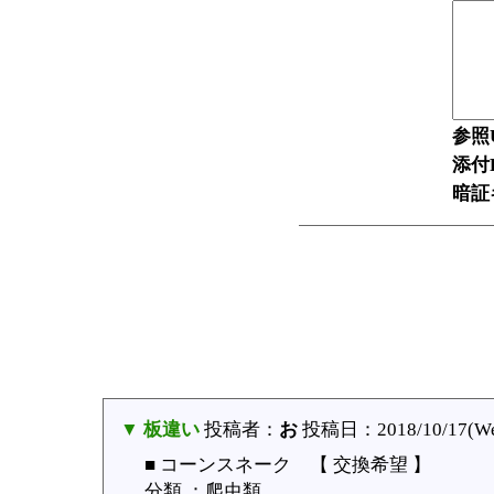
参照
添付F
暗証
▼ 板違い
投稿者：
お
投稿日：2018/10/17(Wed
■ コーンスネーク 【 交換希望 】
分類 ：爬虫類