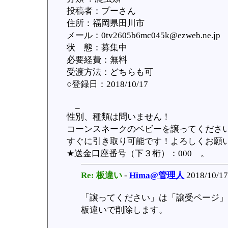
投稿者：プーさん
住所：福岡県田川市
メール：0tv2605b6mc045k@ezweb.n
状 態：募集中
必要経費：無料
受渡方法：どちらも可
○登録日：2018/10/17
_
性別、種類は問いません！
コーンスネークのベビーを譲ってくださ
すぐに引き取り可能です！よろしくお願
★送金口座番号（下３桁）：000 。
Re: 板違い
-
Hima@管理人
2018/10/17
「譲ってください」は「譲受ページ」
板違いで削除します。