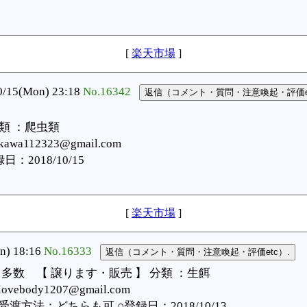
[
楽天市場
]
15(Mon) 23:18
No.16342
類 ：爬虫類
wa112323@gmail.com
2018/10/15
[
楽天市場
]
) 18:16
No.16333
多数 【 譲ります・販売 】 分類 ：生餌
ebody1207@gmail.com
方法：どちらも可 ○登録日：2018/10/13