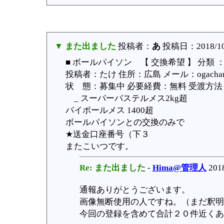
▼ また出ました
投稿者：
あ
投稿日：2018/10/1
■ ボールパイソン 【 交換希望 】 分類 
投稿者：たけ 住所：広島 メール：ogachan
状 態：募集中 必要経費：無料 受渡方法：ど
_ スーパーパステルメス2kg超
パイボールメス 1400超
ボールパイソンとの交換のみで
★送金口座番号（下３
またこいつです。
Re: また出ました
-
Hima@管理人
2018
通報ありがとうございます。
画像無断使用の人ですね。（まだ釈明
今回の登録を含めて合計２０件近くあ