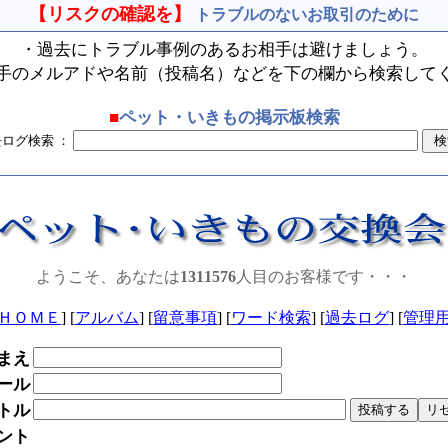
【リスクの確認を】
トラブルのないお取引のために
・過去にトラブル事例のあるお相手は避けましょう。
手のメルアドや名前（投稿名）などを下の欄から検索して
■
ペット・いきもの掲示板検索
去ログ検索 ：
ようこそ、あなたは
1311576
人目のお客様です・・・
ＨＯＭＥ
] [
アルバム
] [
留意事項
] [
ワード検索
] [
過去ログ
] [
管理
まえ
ール
トル
ント