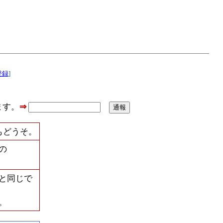
登録
]
ます。
⇒
もどうそ。
の
と同じで
。