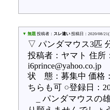
▼ 無題
投稿者：
スレ違い
投稿日：2020/08/21(Fr
▽ パンダマウス3匹 
投稿者：ヤマト 住所
i6prince@yahoo.c
状 態：募集中 価格：
ちらも可 ○登録日：2020
_ パンダマウスの雄1
り願えませんでしょ