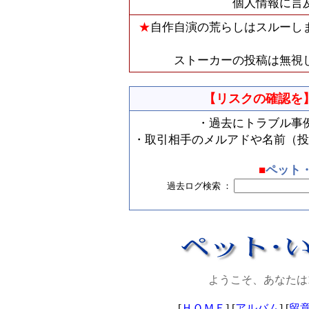
個人情報に言
★
自作自演の荒らしはスルーし
ストーカーの投稿は無視
【リスクの確認を
・過去にトラブル事
・取引相手のメルアドや名前（投
■
ペット
過去ログ検索 ：
ようこそ、あなたは
[
ＨＯＭＥ
] [
アルバム
] [
留