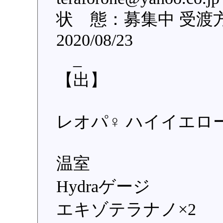
状 態：募集中 受渡
2020/08/23
_
【出】
レオパ♀ ハイイエロ
温室
Hydraゲージ
エキゾテラナノ×2