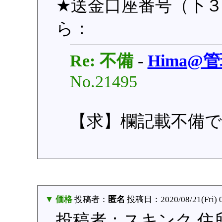
★送金口座番号（下３桁
ら：
Re: 不備
-
Hima@
No.21495
【求】欄記載不備
▼ 価格
投稿者：
匿名
投稿日：2020/08/21(Fri) 
投稿者：スキンク 住