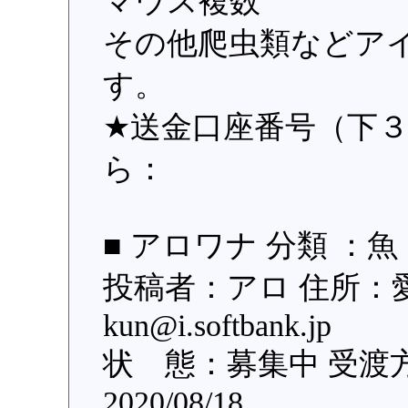
マウス複数
その他爬虫類などア
す。
★送金口座番号（下３桁
ら：
■ アロワナ 分類 ：魚
投稿者：アロ 住所：愛
kun@i.softbank.j
状 態：募集中 受渡
2020/08/18