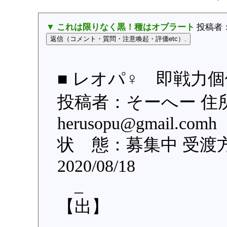
▼ これは限りなく黒！種はオブラート
投稿者
■ レオパ♀ 即戦力個
投稿者：そーへー 住
herusopu@gmail.
状 態：募集中 受渡
2020/08/18
_
【出】