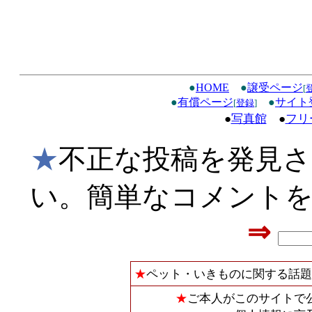
●
HOME
●
譲受ページ
[
●
有償ページ
●
サイト
[
登録
]
●
写真館
●
フリ
★
不正な投稿を発見
い。簡単なコメント
⇒
★
ペット・いきものに関する話題
★
ご本人がこのサイトで