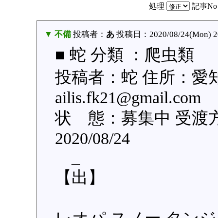
処理
記事N
▼ 不備
投稿者：
あ
投稿日：2020/08/24(Mon) 2
■ 蛇 分類 ：爬虫類
投稿者：蛇 住所：愛
ailis.fk21@gmail
状 態：募集中 受渡
2020/08/24
_
【出】