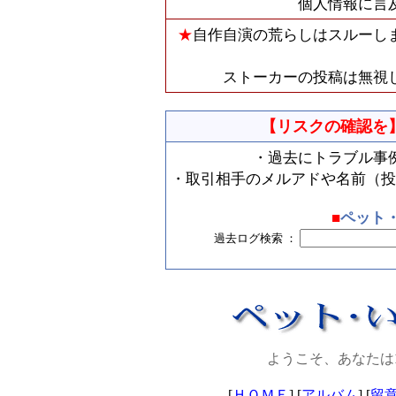
個人情報に言
★
自作自演の荒らしはスルーし
ストーカーの投稿は無視
【リスクの確認を
・過去にトラブル事
・取引相手のメルアドや名前（投
■
ペット
過去ログ検索 ：
ようこそ、あなたは
[
ＨＯＭＥ
] [
アルバム
] [
留