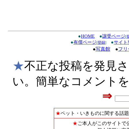
●
HOME
●
譲受ページ
[
●
有償ページ
●
サイト
[
登録
]
●
写真館
●
フリ
★
不正な投稿を発見
い。簡単なコメント
⇒
★
ペット・いきものに関する話題
★
ご本人がこのサイトで