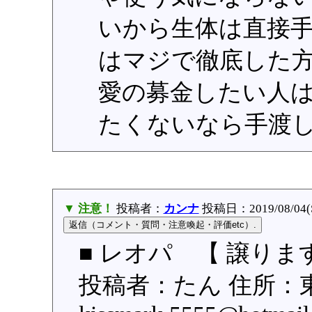
いから生体は直接
はマジで徹底した
愛の募金したい人
たくないなら手渡
▼ 注意！
投稿者：
カンナ
投稿日：2019/08/04(S
■ レオパ 【 譲りま
投稿者：たん 住所：