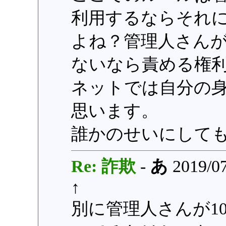
利用するならそれ
よね？管理人さん
ないなら責める権
ネットでは自分の
思います。
誰かのせいにして
Re: 詐欺
-
あ
2019/07
↑
別に管理人さんが1