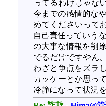
ってるわけじゃな
今までの感情的な
めてくださいって
自己責任っていう
の大事な情報を削
でるだけですやん
わざと争点をズラ
カッケーとか思っ
冷静になって状況
Re: 詐欺
-
Hima@