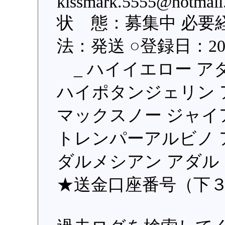
kissmark.5555@hot
状 態：募集中 必要
法：発送 ○登録日：2019
_ ハイイエロー アダ
ハイポタンジェリン ア
マックスノー ジャイア
トレンパーアルビノ ア
ダルメシアン アダルト
★送金口座番号（下３