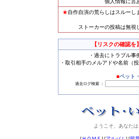
個人情報に言
★
自作自演の荒らしはスルーし
ストーカーの投稿は無視
【リスクの確認を
・過去にトラブル事
・取引相手のメルアドや名前（投
■
ペット
過去ログ検索 ：
ようこそ、あなたは
[
ＨＯＭＥ
] [
アルバム
] [
留