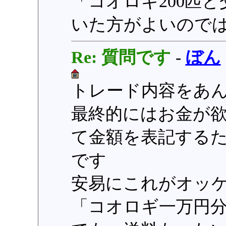
「コオロギ200匹
いた方がよいので
Re: 質問です
-
ぼん
トレード内容をあ
最終的にはお金が
て金額を表記する
です
安易にこれがオッ
「コオロギ一万円