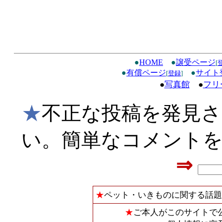
●
HOME
●
譲受ページ
[
●
有償ページ
●
サイト
[
登録
]
●
写真館
●
フリ
★
不正な投稿を発見
い。簡単なコメント
⇒
★
ペット・いきものに関する話題
★
ご本人がこのサイトで