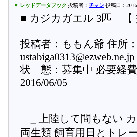
▼ レッドデータブック
投稿者：
チャン
投稿日：2016/06
■ カジカガエル 3匹 【
投稿者：ももん爺 住所：
ustabiga0313@ezweb.
状 態：募集中 必要経費
2016/06/05
_ 上陸して間もない 
両生類 飼育用日とトレ