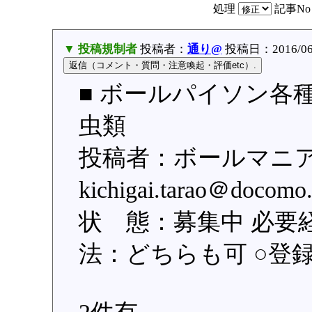
処理
記事N
▼ 投稿規制者
投稿者：
通り@
投稿日：2016/06/1
■ ボールパイソン各種
虫類
投稿者：ボールマニア
kichigai.tarao＠do
状 態：募集中 必要
法：どちらも可 ○登録日：