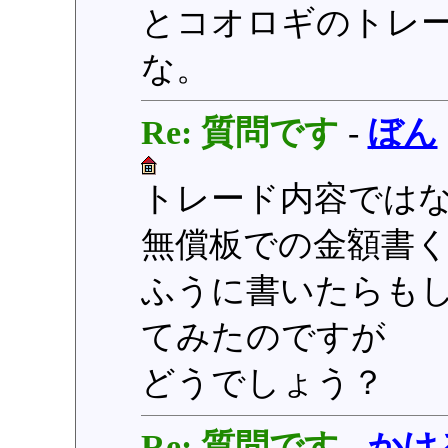
とコオロギのトレ
な。
Re: 質問です
-
ぼん
トレード内容では
無償板での金額書
ふうに書いたらも
てみたのですが
どうでしょう？
Re: 質問です
-
かけ