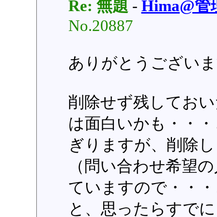
Re: 無題
-
Hima@
No.20887
ありがとうございま
削除せず残しておい
は面白いかも・・・
ぎりますが、削除し
（問い合わせ希望の
ていますので・・・
と、思ったらすでに