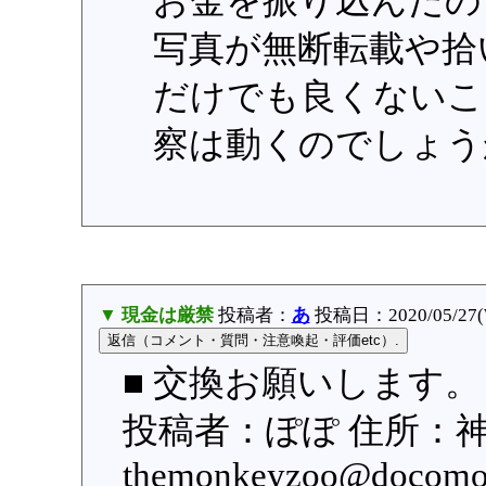
お金を振り込んだの
写真が無断転載や拾
だけでも良くないこ
察は動くのでしょう
▼ 現金は厳禁
投稿者：
あ
投稿日：2020/05/27(W
■ 交換お願いします。
投稿者：ぽぽ 住所：
themonkeyzoo@doc