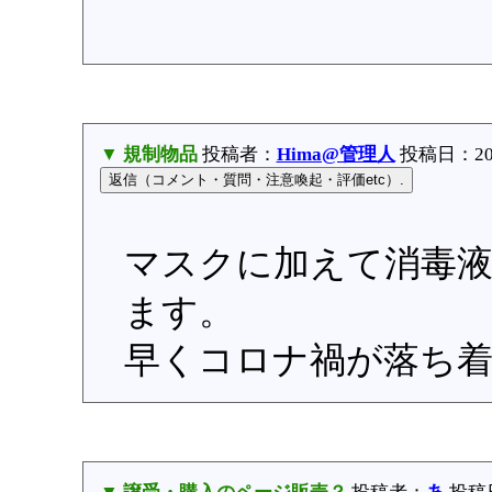
▼ 規制物品
投稿者：
Hima@管理人
投稿日：2020/
マスクに加えて消毒液
ます。
早くコロナ禍が落ち