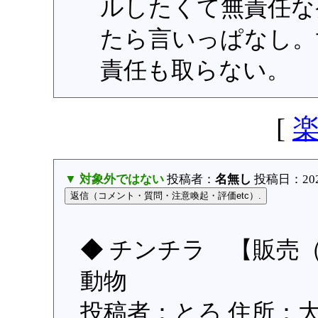
ルしたくて無責任な
たら言いっぱなし。
責任も取らない。
[
▼ 対象外ではない
投稿者：
名無し
投稿日：2020/
◆ チンチラ 【販売（
動物
投稿者：とろ 住所：大