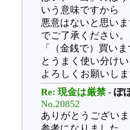
いう意味ですから
悪意はないと思いま
でご了承ください。
「（金銭で）買いま
とうまく使い分けい
よろしくお願いしま
Re: 現金は厳禁
-
ぽ
No.20852
ありがとうございま
参考になりました。