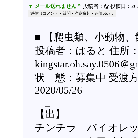
▼ メール送れません？
投稿者：
な
投稿日：2020/
■ 【爬虫類、小動物、
投稿者：はると 住所
kingstar.oh.say.05
状 態：募集中 受渡
2020/05/26
_
【出】
チンチラ バイオレ