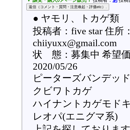
▼ 譲受・購入のページ販売？
投稿者：
あ
投稿日：
● ヤモリ、トカゲ類 
投稿者：five star 
chiiyuxx@gmail.
状 態：募集中 希望価
2020/05/26
ピーターズバンデッ
クビワトカゲ
ハイナントカゲモド
レオパ(エニグマ系)
上記を探しておりま