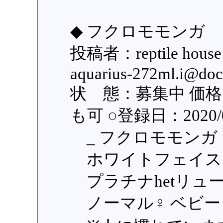
◆ フクロモモンガ 
投稿者：reptile h
aquarius-272ml.i
状 態：募集中 価格：
も可 ○登録日：2020/
_ フクロモモンガ
ホワイトフェイス♀
プラチナhetリュー
ノーマル♀ ベビー