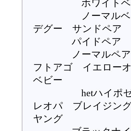
ホワイトベ
ノーマルベ
デグー サンドペア
パイドペア 
ノーマルペア 
フトアゴ イエローオ
ベビー
hetハイポゼ
レオパ ブレイジング
ヤング