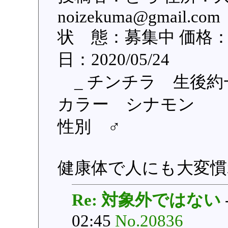
noizekuma@gmail
状 態：募集中 価格：1
日：2020/05/24
_ チンチラ 生後約一年 
カラー シナモン
性別 ♂
健康体で人にも大変慣
Re: 対象外ではない
02:45
No.20836