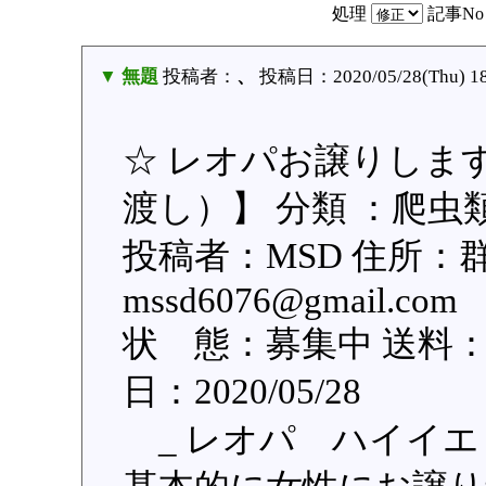
処理
記事N
▼ 無題
投稿者：
、
投稿日：2020/05/28(Thu) 1
☆ レオパお譲りしま
渡し）】 分類 ：爬虫
投稿者：MSD 住所：
mssd6076@gmail
状 態：募集中 送料：
日：2020/05/28
_ レオパ ハイイエ