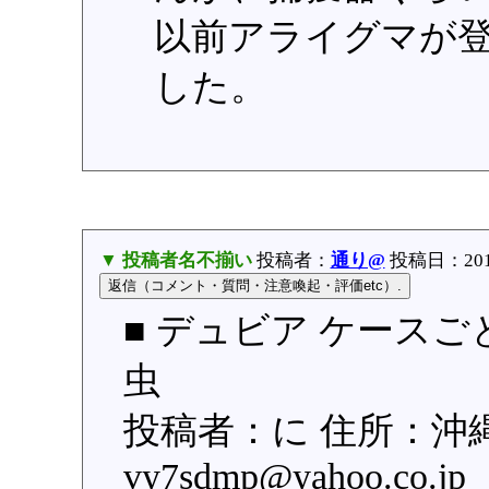
以前アライグマが
した。
▼ 投稿者名不揃い
投稿者：
通り@
投稿日：2015/
■ デュビア ケースご
虫
投稿者：に 住所：沖
vy7sdmp@yahoo.c