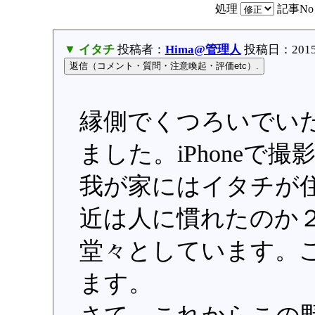
処理
記事N
▼ イタチ
投稿者：
Hima@管理人
投稿日：2015/0
縁側でくつろいでい
ました。iPhoneで撮
我が家にはイタチが
近は人に慣れたのか
堂々としています。
ます。