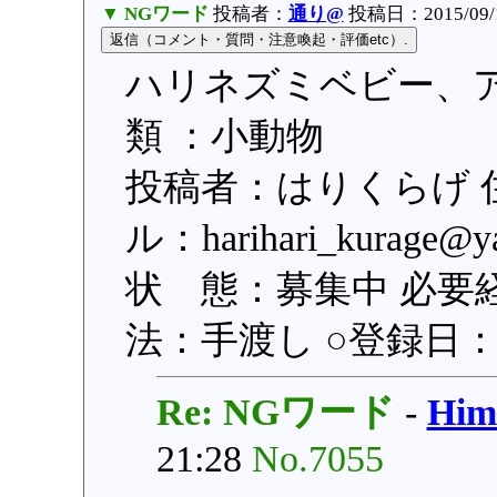
▼ NGワード
投稿者：
通り@
投稿日：2015/09/1
ハリネズミベビー、ア
類 ：小動物
投稿者：はりくらげ 
ル：harihari_kurag
状 態：募集中 必要
法：手渡し ○登録日：201
Re: NGワード
-
Hi
21:28
No.7055