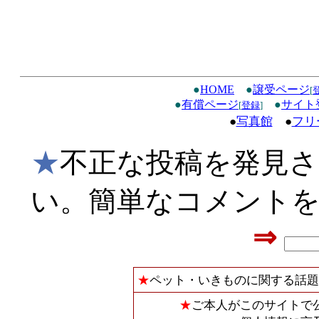
●
HOME
●
譲受ページ
[
●
有償ページ
●
サイト
[
登録
]
●
写真館
●
フリ
★
不正な投稿を発見
い。簡単なコメント
⇒
★
ペット・いきものに関する話題
★
ご本人がこのサイトで