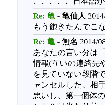
、、、、、日本語
Re: 亀
-
亀仙人
2014/
もう飽きたんでこ
Re: 亀
-
無名
2014/08
あなたの言い分は
情報(互いの連絡先
を見ていない段階
ャンセルした。相
悪いし、第一個体