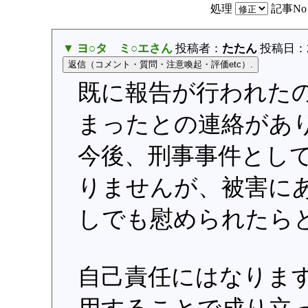
処理
記事N
▼ ヨ○タ ミ○エさん
投稿者：
たたん
投稿日：201
既に報告が行われた
まったとの連絡があ
今後、刑事事件とし
りませんが、被害に
しでも慰められたら
自己責任にはなりま