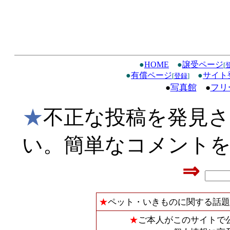
●
HOME
●
譲受ページ
[
●
有償ページ
●
サイト
[
登録
]
●
写真館
●
フリ
★
不正な投稿を発見
い。簡単なコメント
⇒
★
ペット・いきものに関する話題
★
ご本人がこのサイトで