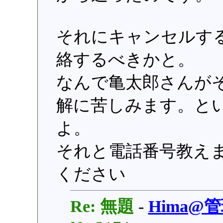
それにキャンセルす
絡するべきかと。
なんで亀太郎さんが
解に苦しみます。と
よ。
それと電話番号教えます
ください
Re: 無題
-
Hima@