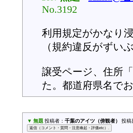
No.3192
利用規定がかなり
（規約違反がずい
譲受ページ、住所
た。都道府県名で
▼ 無題
投稿者：
千葉のアイツ（傍観者）
投稿日：