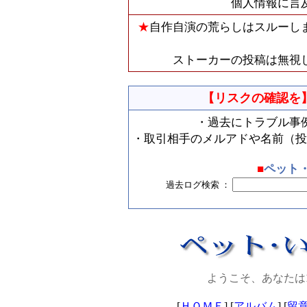
個人情報に言
★
自作自演の荒らしはスルーし
ストーカーの投稿は無視
【リスクの確認を
・過去にトラブル事
・取引相手のメルアドや名前（投
■
ペット
過去ログ検索 ：
ようこそ、あなたは
[
ＨＯＭＥ
] [
アルバム
] [
留