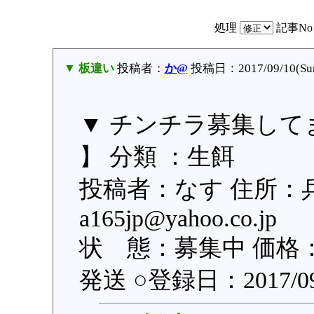
処理
記事N
▼ 板違い
投稿者：
か@
投稿日：2017/09/10(Sun
▼ チンチラ募集して
】 分類 ：生餌
投稿者：なす 住所：
a165jp@yahoo.co
状 態：募集中 価格：
発送 ○登録日：2017/09