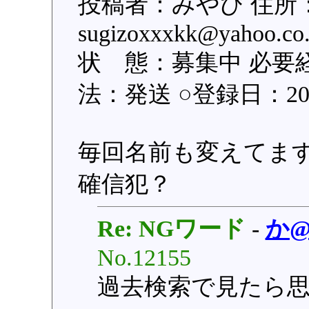
投稿者：みやび 住所
sugizoxxxkk@yaho
状 態：募集中 必要
法：発送 ○登録日：2017
毎回名前も変えてま
確信犯？
Re: NGワード
-
か
No.12155
過去検索で見たら