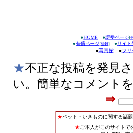
●
HOME
●
譲受ページ
[
●
有償ページ
●
サイト
[
登録
]
●
写真館
●
フリ
★
不正な投稿を発見
い。簡単なコメント
⇒
★
ペット・いきものに関する話題
★
ご本人がこのサイトで