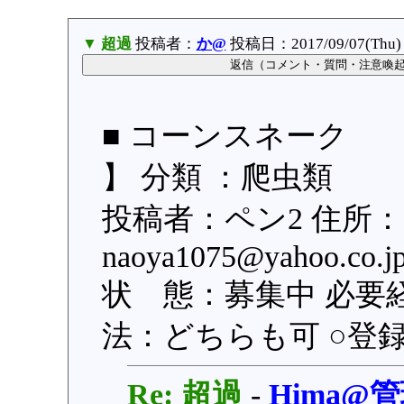
▼ 超過
投稿者：
か@
投稿日：2017/09/07(Thu) 
■ コーンスネーク 
】 分類 ：爬虫類
投稿者：ペン2 住所
naoya1075@yahoo
状 態：募集中 必要
法：どちらも可 ○登録日：
Re: 超過
-
Hima@