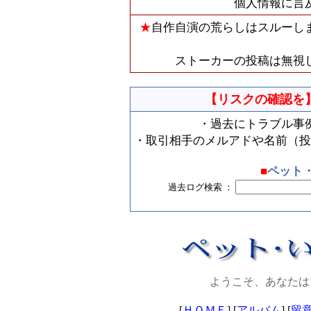
個人情報に言
★
自作自演の荒らしはスルーし
ストーカーの投稿は無視
【リスクの確認を
・過去にトラブル事
・取引相手のメルアドや名前（投
■
ペット
過去ログ検索 ：
ようこそ、あなたは
[
ＨＯＭＥ
] [
アルバム
] [
留