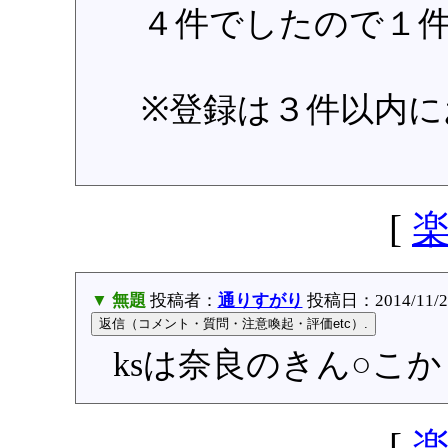
４件でしたので１
※登録は３件以内に
[
▼ 無題
投稿者：
通りすがり
投稿日：2014/11/27
ksは奈良のきん○こ
[