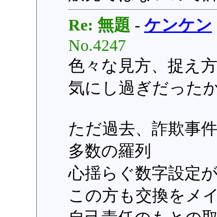
Re: 無題
-
ケンケン
No.4247
色々な見方、捉え
気にし過ぎだった
ただ過去、詐欺事
多数の羅列
心揺らぐ数字設定
この方も交換をメ