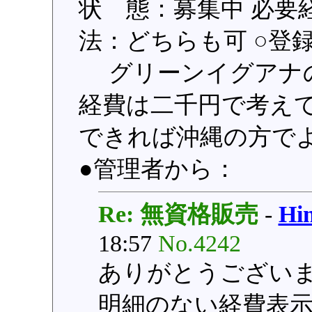
状 態：募集中 必要
法：どちらも可 ○登録日：
グリーンイグアナの
経費は二千円で考え
できれば沖縄の方でよろ
●管理者から：
Re: 無資格販売
-
H
18:57
No.4242
ありがとうござい
明細のない経費表