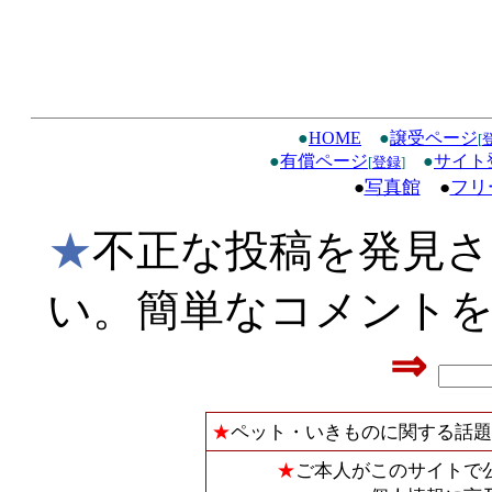
●
HOME
●
譲受ページ
[
●
有償ページ
●
サイト
[
登録
]
●
写真館
●
フリ
★
不正な投稿を発見
い。簡単なコメント
⇒
★
ペット・いきものに関する話題
★
ご本人がこのサイトで