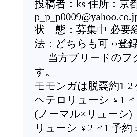
投稿者：ks 住所：京
p_p_p0009@yahoo
状 態：募集中 必要
法：どちらも可 ○登録日：
当方ブリードのフク
す。
モモンガは脱嚢約1-
ヘテロリューシ ♀1 ♂
(ノーマル×リューシ)
リューシ ♀2 ♂1 