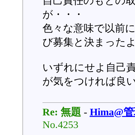
自己責任のもとの
が・・・
色々な意味で以前
び募集と決まった
いずれにせよ自己
が気をつければ良
Re: 無題
-
Hima@
No.4253