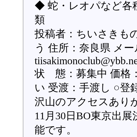
◆ 蛇・レオパなど各
類
投稿者：ちいさきも
う 住所：奈良県 メー
tiisakimonoclub@ybb
状 態：募集中 価格
い 受渡：手渡し ○登録日
沢山のアクセスあり
11月30日BO東京
能です。