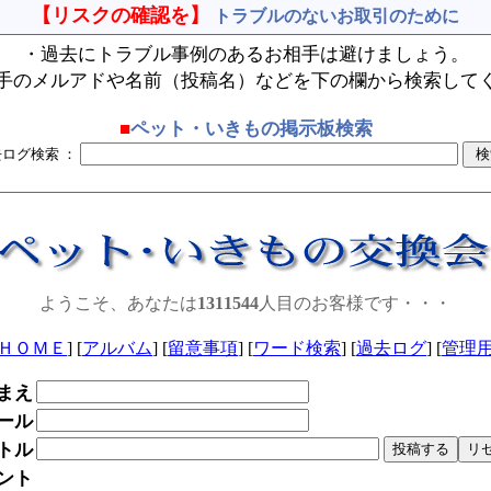
【リスクの確認を】
トラブルのないお取引のために
・過去にトラブル事例のあるお相手は避けましょう。
手のメルアドや名前（投稿名）などを下の欄から検索して
■
ペット・いきもの掲示板検索
去ログ検索 ：
ようこそ、あなたは
1311544
人目のお客様です・・・
ＨＯＭＥ
] [
アルバム
] [
留意事項
] [
ワード検索
] [
過去ログ
] [
管理
まえ
ール
トル
ント