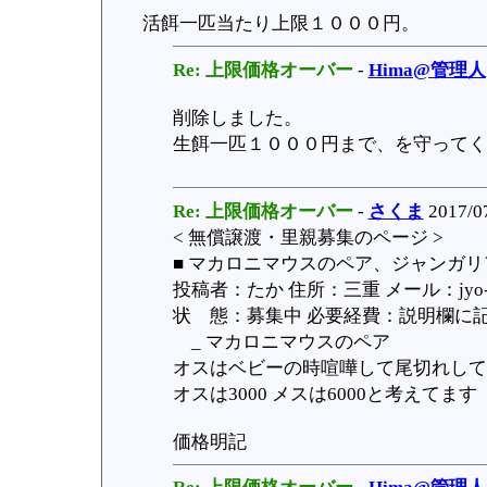
活餌一匹当たり上限１０００円。
Re: 上限価格オーバー
-
Hima@管理人
削除しました。
生餌一匹１０００円まで、を守ってく
Re: 上限価格オーバー
-
さくま
2017/07
< 無償譲渡・里親募集のページ >
■ マカロニマウスのペア、ジャンガリ
投稿者：たか 住所：三重 メール：jyo-gen
状 態：募集中 必要経費：説明欄に記載 
_ マカロニマウスのペア
オスはベビーの時喧嘩して尾切れして
オスは3000 メスは6000と考えてます
価格明記