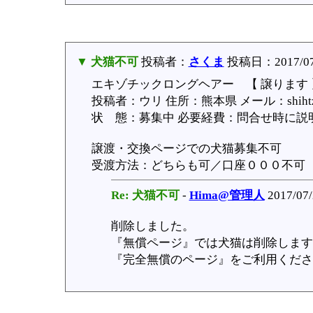
▼ 犬猫不可
投稿者：
さくま
投稿日：2017/07/
エキゾチックロングヘアー 【 譲ります 
投稿者：ウリ 住所：熊本県 メール：shihtzu.-n
状 態：募集中 必要経費：問合せ時に説
譲渡・交換ページでの犬猫募集不可
受渡方法：どちらも可／口座０００不可
Re: 犬猫不可
-
Hima@管理人
2017/07/
削除しました。
『無償ページ』では犬猫は削除します
『完全無償のページ』をご利用くださ