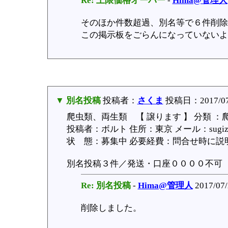
Re: 上限価格オーバー
-
Hima@管理人
そのほか件数超過、別名等で６件削除
この掲示板をごらんになっていないよ
▼ 別名投稿
投稿者：
さくま
投稿日：2017/07/
爬虫類、両生類 【 譲ります 】 分類 ：
投稿者：ボルト 住所：東京 メール：sugizo
状 態：募集中 必要経費：問合せ時に説明 受
別名投稿３件／発送・口座００００不可
Re: 別名投稿
-
Hima@管理人
2017/07/
削除しました。