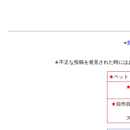
●
★
不正な投稿を発見された時には
★
ペット
★
自作