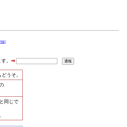
登録
]
ます。
⇒
もどうそ。
の
と同じで
。