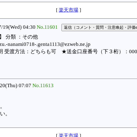
[
楽天市場
]
19(Wed) 04:30
No.11601
】 分類 ：その他
anami0718-.genta1113@ezweb.ne.jp
明 受渡方法：どちらも可 ★送金口座番号（下３桁）：00
20(Thu) 07:07
No.11613
。
い。
[
楽天市場
]