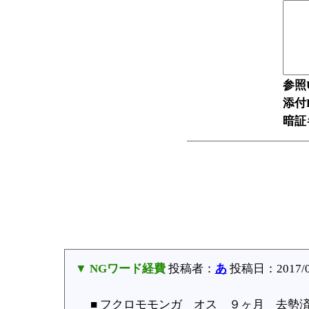
参照
添付F
暗証
▼ NGワード経費
投稿者：
あ
投稿日：2017/07/
■ フクロモモンガ オス ９ヶ月 去勢済