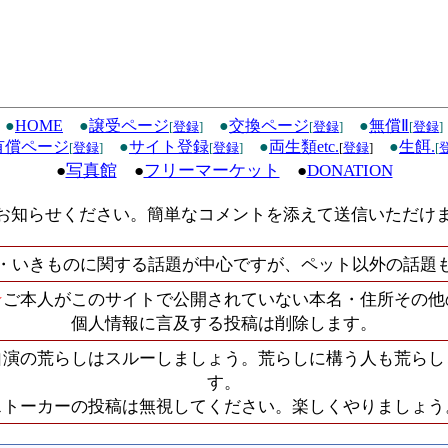
●
HOME
●
譲受ページ
●
交換ページ
●
無償Ⅱ
[
登録
]
[
登録
]
[
登録
]
有償ページ
●
サイト登録
●
両生類etc.
●
生餌.
[
登録
]
[
登録
]
[
登録
]
[
●
写真館
●
フリーマーケット
●
DONATION
お知らせください。簡単なコメントを添えて送信いただけ
・いきものに関する話題が中心ですが、ペット以外の話題
★
ご本人がこのサイトで公開されていない本名・住所その他
個人情報に言及する投稿は削除します。
自演の荒らしはスルーしましょう。荒らしに構う人も荒らし
す。
ストーカーの投稿は無視してください。楽しくやりましょう