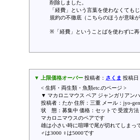
削除しました。
「経費」という言葉を使わなくてもじ
規約の不徹底（こちらのほうが意味が
※「経費」ということばを使わずに再
▼ 上限価格オーバー
投稿者：
さくま
投稿日：20
< 生餌・両生類・魚類etc.のページ >
▼ マカロニマウス ペア ジャンガリアン
投稿者：たか 住所：三重 メール：jyo-genki-
状 態：募集中 価格：セットで 受渡方法：ど
マカロニマウスのペアです
雄は小さい時に喧嘩で尾が切れてしまっ
♂は3000 ♀は5000です