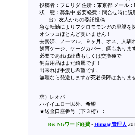
投稿者：フロリダ 住所：東京都 メール：bluem
状 態：募集中 必要経費：問合せ時に説明 受
_ 出）友人からの委託投稿
急な転勤によりフクロモモンガの里親を
オシッコほとんど臭いません！
去勢済、ノーマル、９ヶ月、オス、人馴
飼育ケージ、ケージカバー、餌もありま
必要であれば経費もしくは交換種で。
飼育用品はまだ綺麗です！
出来れば手渡し希望です、
無理なら発送しますが死着保障はありま
求）レオパ
ハイイエロー以外、希望
★送金口座番号（下３桁）：
Re: NGワード経費
-
Hima@管理人
201