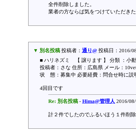
全件削除しました。
業者の方ならば気をつけていただきた
▼ 別名投稿
投稿者：
通り@
投稿日：2016/08/0
■ ハリネズミ 【 譲ります 】 分類 ：小
投稿者：さな 住所：広島県 メール：10vet
状 態：募集中 必要経費：問合せ時に説明 受
4回目です
Re: 別名投稿
-
Hima@管理人
2016/08/
計２件でしたのでふるいほう１件削除