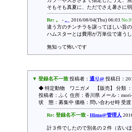
カラーや大きさまで指定したうえ、無
そもそも真夏に、ただでさえ暑さに弱
Re: 。
-
、
2016/08/04(Thu) 06:03
No.9
違う方のチンチラを譲ってほしい旨の
ハムスターとは費用が万単位で違うし
無知って怖いです
▼ 登録名不一致
投稿者：
通り@
投稿日：2016/
◆ 特定動物 ワニガメ 【販売】 分類 
投稿者：ふく 住所：香川県 メール：mori-saf
状 態：募集中 価格：問い合わせ時 受渡：手
Re: 登録名不一致
-
Hima@管理人
2016
計３件でしたので別名の２件（古いほ