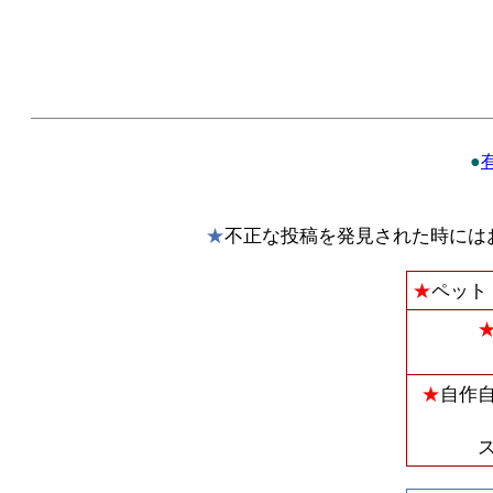
●
★
不正な投稿を発見された時には
★
ペット
★
自作