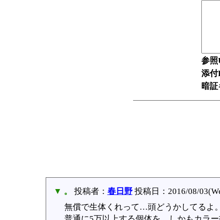
参照
添付F
暗証
▼ 。
投稿者：
春日野
投稿日：2016/08/03(Wed
無償で生体くれって…頭どうかしてるよ
普通に5万以上する個体を、しかもカラー