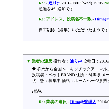
Re:
-
通り@
2016/08/03(Wed) 19:05
No
超過を4件追加です
Re: アドレス、投稿名不一致
-
Hima
自主削除（編集）いただいたようです
▼ 業者の違反
投稿者：
通り@
投稿日：2016/08
◆ 群馬から全国へエキゾチックアニマル大
投稿者：ペットBRAND 住所：群馬県 メール：
状 態：募集中 価格：ホームページ参照 受渡
超過6
Re: 業者の違反
-
Hima@管理人
2016/0