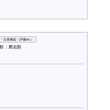
類 ：爬虫類