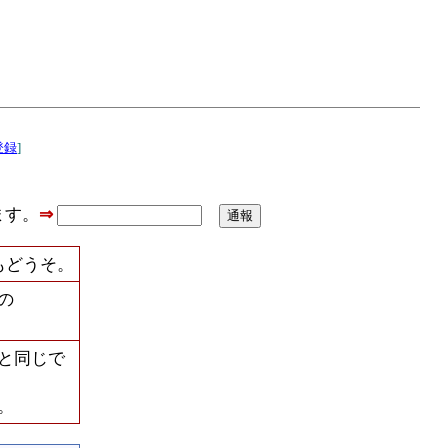
登録
]
ます。
⇒
もどうそ。
の
と同じで
。