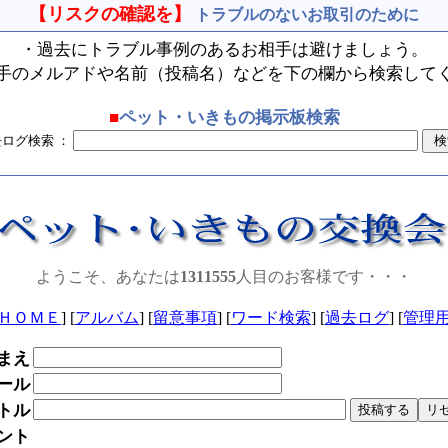
【リスクの確認を】
トラブルのないお取引のために
・過去にトラブル事例のあるお相手は避けましょう。
手のメルアドや名前（投稿名）などを下の欄から検索して
■
ペット・いきもの掲示板検索
去ログ検索 ：
ようこそ、あなたは
1311555
人目のお客様です・・・
ＨＯＭＥ
] [
アルバム
] [
留意事項
] [
ワード検索
] [
過去ログ
] [
管理
まえ
ール
トル
ント