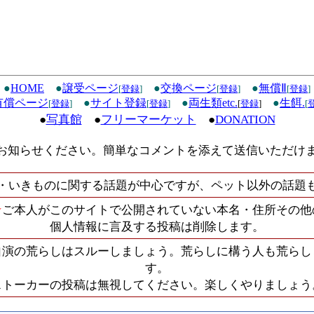
●
HOME
●
譲受ページ
●
交換ページ
●
無償Ⅱ
[
登録
]
[
登録
]
[
登録
]
有償ページ
●
サイト登録
●
両生類etc.
●
生餌.
[
登録
]
[
登録
]
[
登録
]
[
●
写真館
●
フリーマーケット
●
DONATION
お知らせください。簡単なコメントを添えて送信いただけ
・いきものに関する話題が中心ですが、ペット以外の話題
★
ご本人がこのサイトで公開されていない本名・住所その他
個人情報に言及する投稿は削除します。
自演の荒らしはスルーしましょう。荒らしに構う人も荒らし
す。
ストーカーの投稿は無視してください。楽しくやりましょう