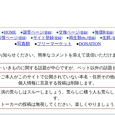
●
HOME
●
譲受ページ
●
交換ページ
●
無償Ⅱ
[
登録
]
[
登録
]
[
登録
]
有償ページ
●
サイト登録
●
両生類etc.
●
生餌.
[
登録
]
[
登録
]
[
登録
]
[
●
写真館
●
フリーマーケット
●
DONATION
お知らせください。簡単なコメントを添えて送信いただけ
・いきものに関する話題が中心ですが、ペット以外の話題
★
ご本人がこのサイトで公開されていない本名・住所その他
個人情報に言及する投稿は削除します。
自演の荒らしはスルーしましょう。荒らしに構う人も荒らし
す。
ストーカーの投稿は無視してください。楽しくやりましょう