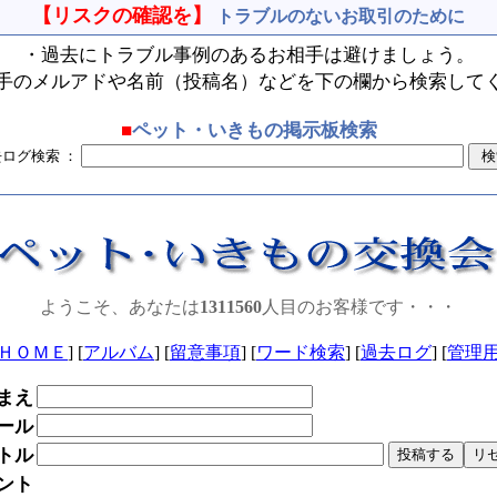
【リスクの確認を】
トラブルのないお取引のために
・過去にトラブル事例のあるお相手は避けましょう。
手のメルアドや名前（投稿名）などを下の欄から検索して
■
ペット・いきもの掲示板検索
去ログ検索 ：
ようこそ、あなたは
1311560
人目のお客様です・・・
ＨＯＭＥ
] [
アルバム
] [
留意事項
] [
ワード検索
] [
過去ログ
] [
管理
まえ
ール
トル
ント