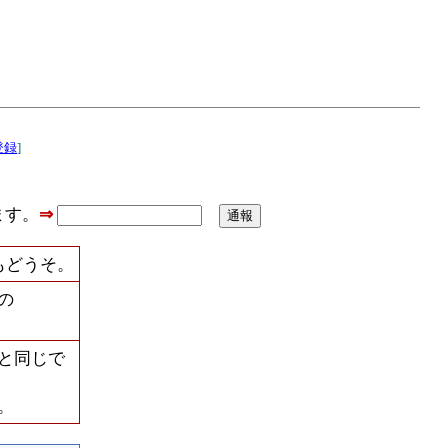
登録
]
ます。
⇒
もどうそ。
の
と同じで
。