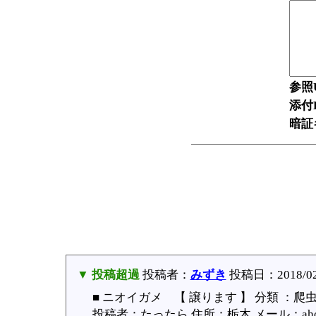
参照
添付F
暗証
▼ 投稿超過
投稿者：
みずき
投稿日：2018/02/0
■ ニオイガメ 【 譲ります 】 分類 ：爬
投稿者：たったら 住所：栃木 メール：ahon