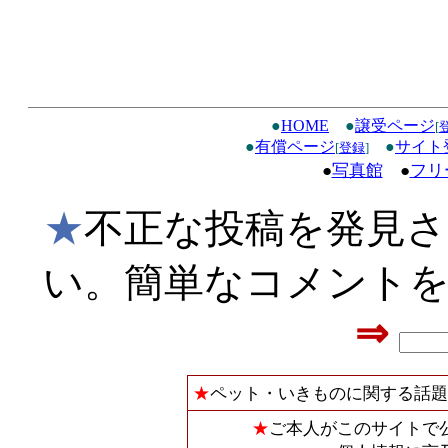
●
HOME
●
譲受ページ
[
●
有償ページ
●
サイト
[
登録
]
●
写真館
●
フリ
★
不正な投稿を発見
い。簡単なコメント
⇒
★
ペット・いきものに関する話題
★
ご本人がこのサイトで