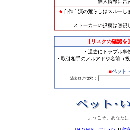
個人情報に言
★
自作自演の荒らしはスルーし
ストーカーの投稿は無視
【リスクの確認を
・過去にトラブル事
・取引相手のメルアドや名前（投
■
ペット
過去ログ検索 ：
ようこそ、あなたは
[
ＨＯＭＥ
] [
アルバム
] [
留