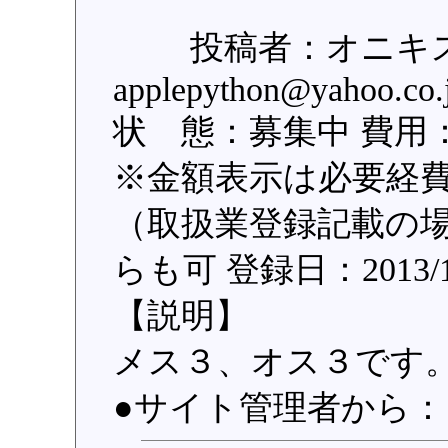
投稿者：オニキス 住
applepython@yahoo.c
状 態：募集中 費用
※金額表示は必要経
（取扱業登録記載の場
らも可 登録日：2013/1
【説明】
メス３、オス３です
●サイト管理者から