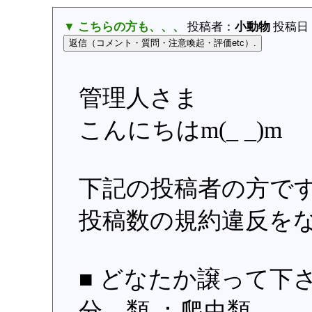
▼ こちらの方も、、、
投稿者：
小動物
投稿日：20
管理人さま
こんにちはm(_ _)m
下記の投稿者の方で
投稿数の規約違反を
■ どなたか譲って下
分 類 ：爬虫類