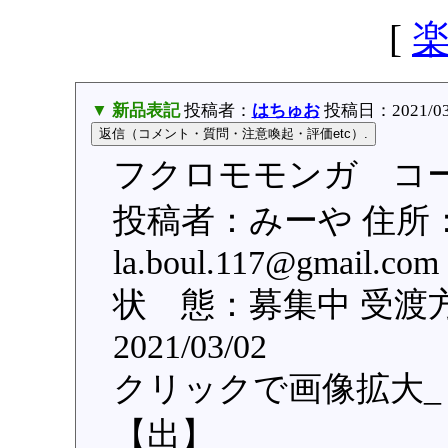
[
▼ 新品表記
投稿者：
はちゅお
投稿日：2021/03/0
フクロモモンガ コー
投稿者：みーや 住所
la.boul.117@gmai
状 態：募集中 受渡
2021/03/02
クリックで画像拡大_
【出】