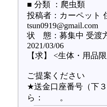
■ 分類 ：爬虫類
投稿者：カーペット 
tsun0919@gmail.
状 態：募集中 受渡
2021/03/06
【求】 <生体・用品限
ご提案ください
★送金口座番号（下３桁
ら： 。