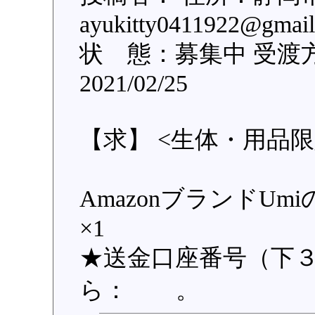
ayukitty0411922@
状 態：募集中 受渡
2021/02/25
【求】 <生体・用品限
AmazonブランドUmi
×1
★送金口座番号（下３桁
ら： 。