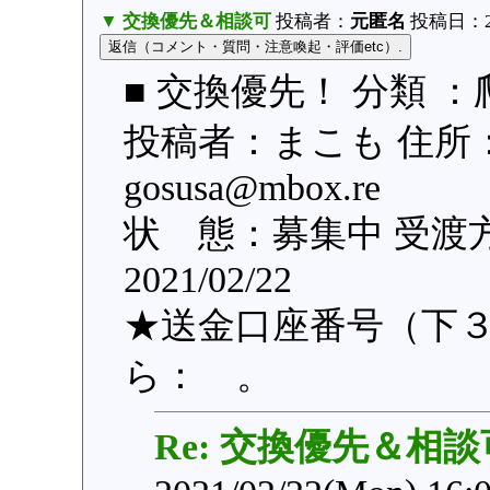
▼ 交換優先＆相談可
投稿者：
元匿名
投稿日：202
■ 交換優先！ 分類 
投稿者：まこも 住所
gosusa@mbox.r
状 態：募集中 受渡
2021/02/22
★送金口座番号（下３桁
ら： 。
Re: 交換優先＆相談