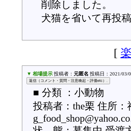
削除しました。
犬猫を省いて再投
[
▼ 相場提示
投稿者：
元匿名
投稿日：2021/03/03
■ 分類 ：小動物
投稿者：the栗 住所
g_food_shop@yaho
状 態：募集中 受渡