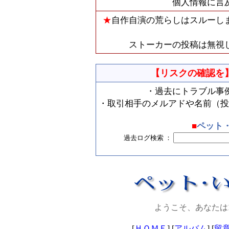
個人情報に言
★
自作自演の荒らしはスルーし
ストーカーの投稿は無視
【リスクの確認を
・過去にトラブル事
・取引相手のメルアドや名前（投
■
ペット
過去ログ検索 ：
ようこそ、あなたは
[
ＨＯＭＥ
] [
アルバム
] [
留