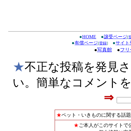
●
HOME
●
譲受ページ
[
●
有償ページ
●
サイト
[
登録
]
●
写真館
●
フリ
★
不正な投稿を発見
い。簡単なコメント
⇒
★
ペット・いきものに関する話題
★
ご本人がこのサイトで