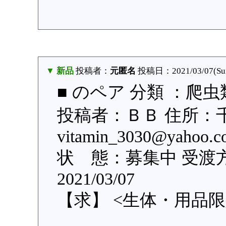
▼ 新品
投稿者：
元匿名
投稿日：2021/03/07(Sun
■ のペア 分類 ：爬虫
投稿者：ＢＢ 住所：
vitamin_3030@yah
状 態：募集中 受渡
2021/03/07
【求】 <生体・用品限