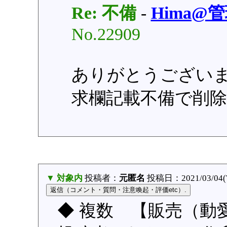
Re: 不備
-
Hima@
No.22909
ありがとうござい
求欄記載不備で削
▼ 対象内
投稿者：
元匿名
投稿日：2021/03/04(T
◆ 複数 【販売（動