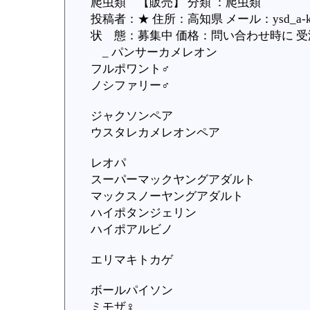
爬虫類 【販売】 分類 ：爬虫類
投稿者：★ 住所：高知県 メール：ysd_a-k-a-y
状 態：募集中 価格：問い合わせ時に 受渡：
_ パンサーカメレオン
フルポワント♂
ノシファリー♂
ジャクソンペア
ウスタレカメレオンペア
レオパ
スーパーマックヤングアダルト
マックスノーヤングアダルト
ハイポタンジェリン
ハイポアルビノ
エリマキトカゲ
ボールパイソン
ミモザ♀