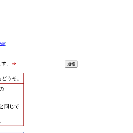
登録
]
ます。
⇒
もどうそ。
の
と同じで
。