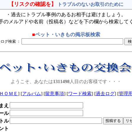
【リスクの確認を】
トラブルのないお取引のために
・過去にトラブル事例のあるお相手は避けましょう。
手のメルアドや名前（投稿名）などを下の欄から検索して
■
ペット・いきもの掲示板検索
去ログ検索 ：
ようこそ、あなたは
1311498
人目のお客様です・・・
ＨＯＭＥ
] [
アルバム
] [
留意事項
] [
ワード検索
] [
過去ログ
] [
管理
まえ
ール
トル
ント