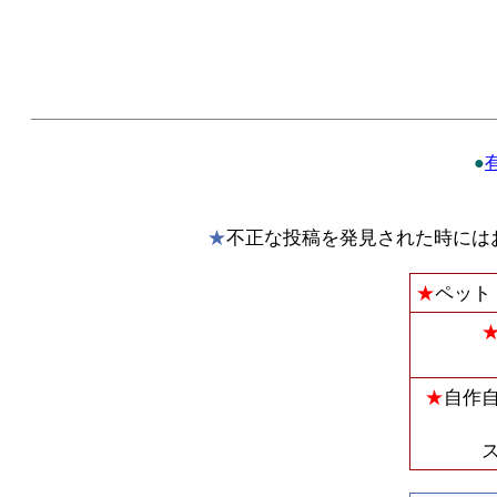
●
★
不正な投稿を発見された時には
★
ペット
★
自作