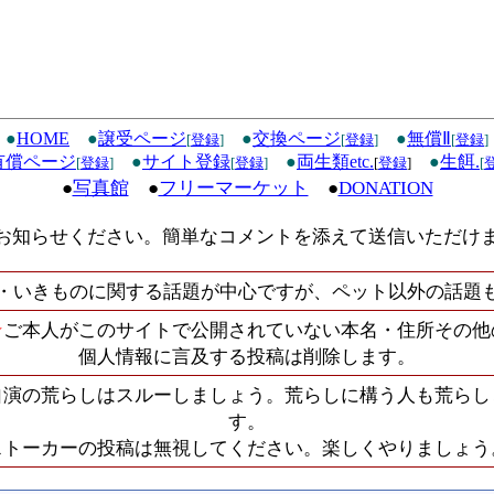
●
HOME
●
譲受ページ
●
交換ページ
●
無償Ⅱ
[
登録
]
[
登録
]
[
登録
]
有償ページ
●
サイト登録
●
両生類etc.
●
生餌.
[
登録
]
[
登録
]
[
登録
]
[
●
写真館
●
フリーマーケット
●
DONATION
お知らせください。簡単なコメントを添えて送信いただけ
・いきものに関する話題が中心ですが、ペット以外の話題
★
ご本人がこのサイトで公開されていない本名・住所その他
個人情報に言及する投稿は削除します。
自演の荒らしはスルーしましょう。荒らしに構う人も荒らし
す。
ストーカーの投稿は無視してください。楽しくやりましょう