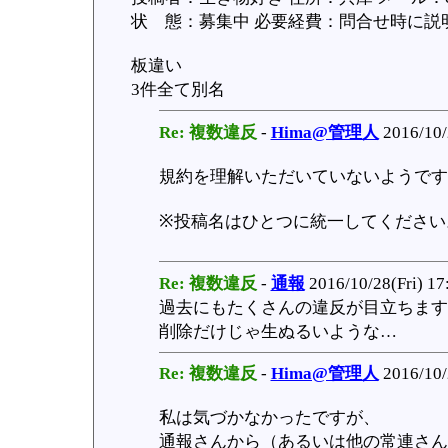
状 態：募集中 必要経費：問合せ時に説明 受
板違い
3件全て別名
Re: 複数違反
-
Hima@管理人
2016/10/
規約を理解いただいていないようです
※投稿名はひとつに統一してください
Re: 複数違反
-
通報
2016/10/28(Fri) 17
過去にもたくさんの違反が目立ちます
削除だけじゃ生ぬるいような…
Re: 複数違反
-
Hima@管理人
2016/10/
私は気づかなかったですが、
通報さんから（あるいは他の常連さん