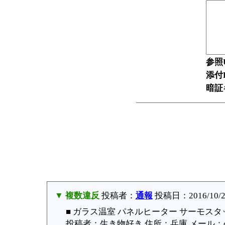
参照
添付F
暗証
▼ 複数違反
投稿者：
通報
投稿日：2016/10/28(
■ ガラス温室 パネルヒーター サーモスタ
投稿者：生き物好き 住所：兵庫 メール：cod