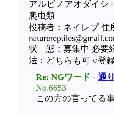
アルビノアオダイショ
爬虫類
投稿者：ネイレプ 住
naturereptiles@gma
状 態：募集中 必要
法：どちらも可 ○登録日：
Re: NGワード
-
通
No.6653
この方の言ってる