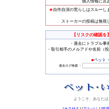
個人情報に言
★
自作自演の荒らしはスルーし
ストーカーの投稿は無視
【リスクの確認を
・過去にトラブル事
・取引相手のメルアドや名前（投
■
ペット
過去ログ検索 ：
ようこそ、あなたは
[
ＨＯＭＥ
] [
アルバム
] [
留