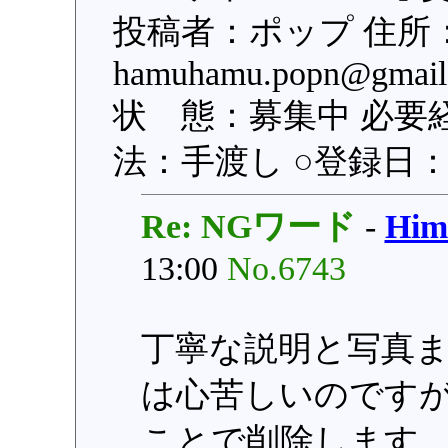
投稿者：ポップ 住所
hamuhamu.popn@g
状 態：募集中 必要
法：手渡し ○登録日：201
Re: NGワード
-
Hi
13:00
No.6743
丁寧な説明と写真
は心苦しいのですが
ことで削除します