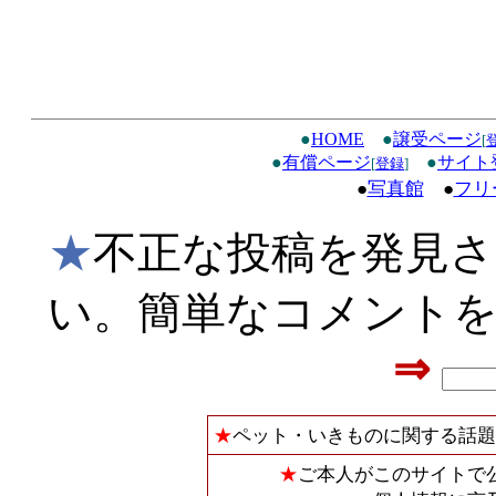
●
HOME
●
譲受ページ
[
●
有償ページ
●
サイト
[
登録
]
●
写真館
●
フリ
★
不正な投稿を発見
い。簡単なコメント
⇒
★
ペット・いきものに関する話題
★
ご本人がこのサイトで