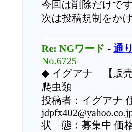
今回は削除だけで
次は投稿規制をか
Re: NGワード
-
通
No.6725
◆ イグアナ 【販売
爬虫類
投稿者：イグアナ 
jdpfx402@yahoo
状 態：募集中 価格：