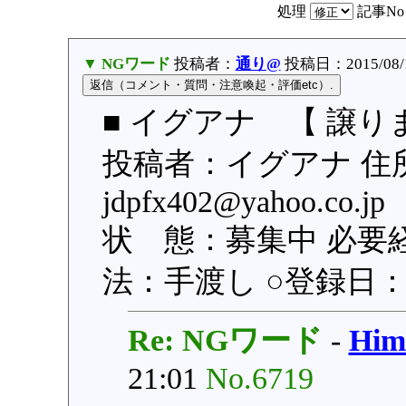
処理
記事N
▼ NGワード
投稿者：
通り@
投稿日：2015/08/19
■ イグアナ 【 譲り
投稿者：イグアナ 住
jdpfx402@yahoo.
状 態：募集中 必要
法：手渡し ○登録日：201
Re: NGワード
-
Hi
21:01
No.6719