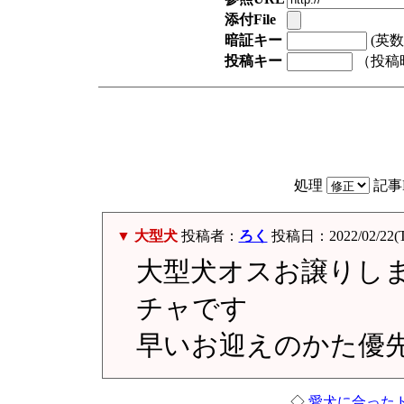
添付File
暗証キー
(英数
投稿キー
（投稿
処理
記事
▼ 大型犬
投稿者：
ろく
投稿日：2022/02/22(Tu
大型犬オスお譲りし
チャです
早いお迎えのかた優
◇
愛犬に合った