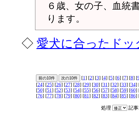
６歳、女の子、血統
ります。
◇
愛犬に合ったドッ
[
1
] [
2
] [
3
] [
4
] [
5
] [
6
] [
7
] [
8
] [
[
24
] [
25
] [
26
] [
27
] [
28
] [
29
] [
30
] [
31
] [
32
] [
33
] [
34
] 
[
50
] [
51
] [
52
] [
53
] [
54
] [
55
] [
56
] [
57
] [
58
] [
59
] [
60
] 
[
76
] [
77
] [
78
] [
79
] [
80
] [
81
] [
82
] [
83
] [
84
] [
85
] [
86
] 
処理
記事